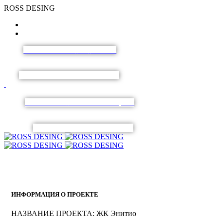
R
O
S
S
D
E
S
I
N
G
ЗАПИСАТЬСЯ
НА
ЗАМЕР
ПОЛУЧИТЬ
КОНСУЛЬТАЦИЮ
ИНФОРМАЦИЯ О ПРОЕКТЕ
НАЗВАНИЕ ПРОЕКТА:
ЖК Энитио