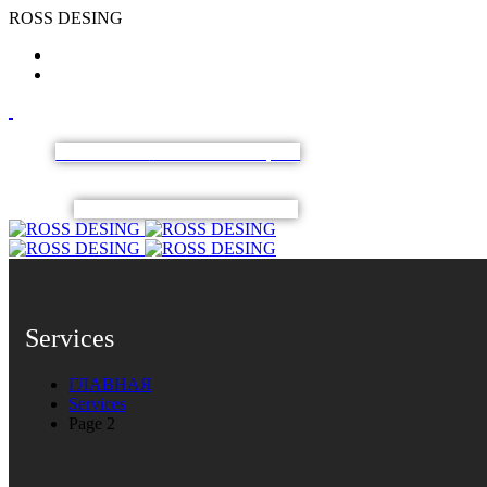
R
O
S
S
D
E
S
I
N
G
ПОЛУЧИТЬ
КОНСУЛЬТАЦИЮ
Services
ГЛАВНАЯ
Services
Page 2