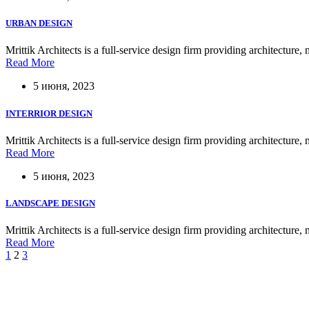
URBAN DESIGN
Mrittik Architects is a full-service design firm providing architecture, 
Read More
5 июня, 2023
INTERRIOR DESIGN
Mrittik Architects is a full-service design firm providing architecture, 
Read More
5 июня, 2023
LANDSCAPE DESIGN
Mrittik Architects is a full-service design firm providing architecture, 
Read More
1
2
3
https://bertucciacademy.com/oskar77/
https://smarttime.ba/oskar77/
https://www.ruhulaminbd.com/